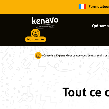
Formulateur 
Qui somm
Mon compte
Recherche de produits
>
Conseils d’Experts
>
Tout ce que vous devez savoir sur l
Tout ce 