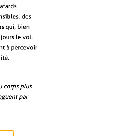
afards
nsibles
, des
es
qui, bien
ours le vol.
nt à percevoir
ité.
u corps plus
inguent par