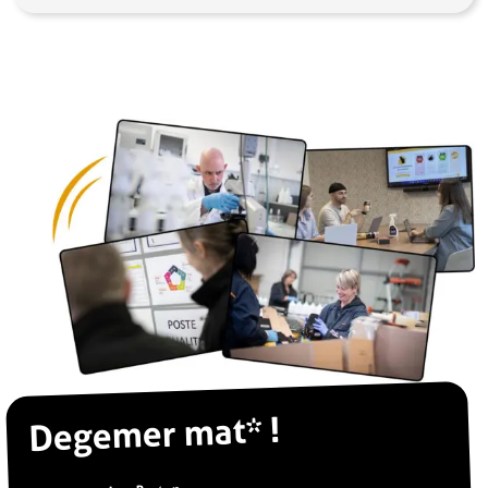
Degemer mat* !