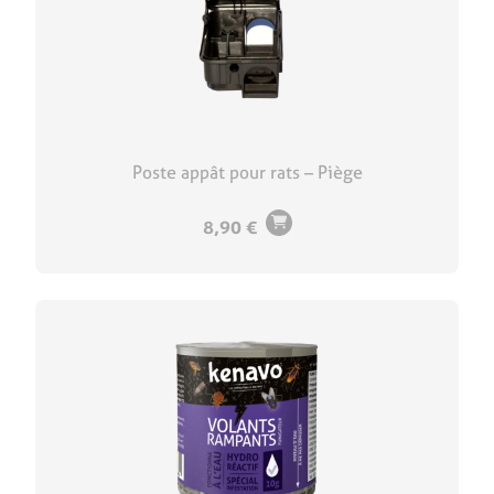
Poste appât pour rats – Piège
8,90
€