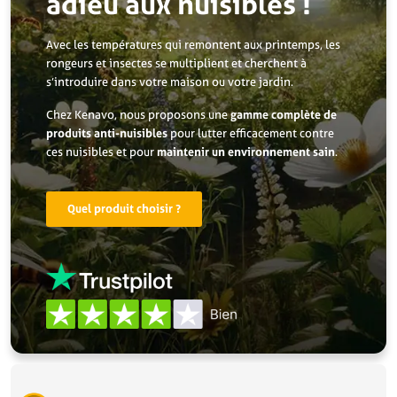
adieu aux nuisibles !
Avec les températures qui remontent aux printemps, les
rongeurs et insectes se multiplient et cherchent à
s’introduire dans votre maison ou votre jardin.
Chez Kenavo, nous proposons une
gamme complète de
produits anti-nuisibles
pour lutter efficacement contre
ces nuisibles et pour
maintenir un environnement sain
.
Quel produit choisir ?