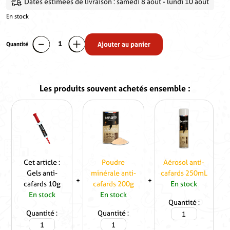
Dates estimées de livraison : samedi 8 août - lundi 10 août
En stock
Quantité
Ajouter au panier
quantité
de
Gels
anti-
cafards
10g
Gels
Poudre
Aéroso
anti-
minérale
anti-
cafards
anti-
cafard
10g
cafards
250m
200g
Cet article :
Poudre
Aérosol anti-
Gels anti-
minérale anti-
cafards 250mL
cafards 10g
cafards 200g
En stock
En stock
En stock
quantité
Quantité
quantité
quantité
de
Quantité
Quantité
de
de
Aérosol