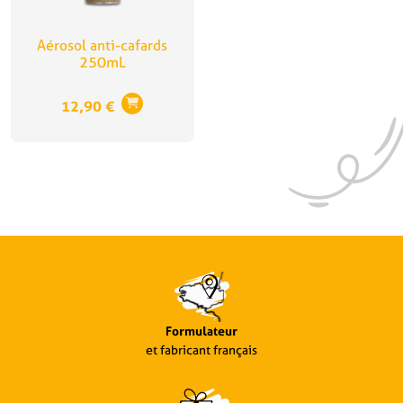
Aérosol anti-cafards
250mL
12,90
€
Formulateur
et fabricant français