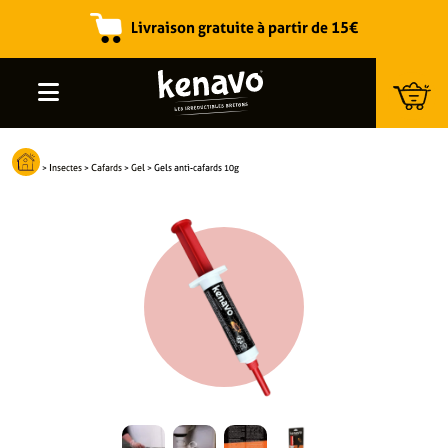
Livraison gratuite à partir de 15€
Recherche de produits
>
Insectes
>
Cafards
>
Gel
>
Gels anti-cafards 10g