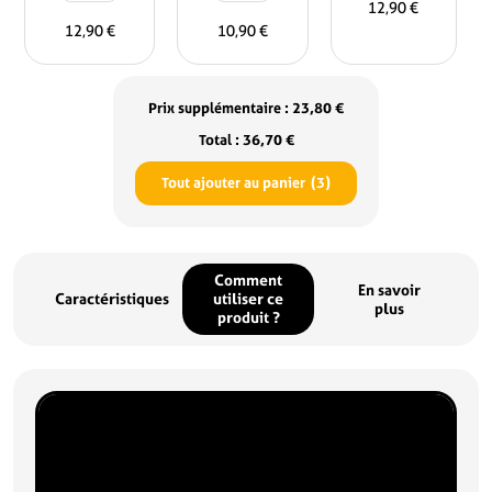
12,90
€
Gels
Poudre
anti-
12,90
€
10,90
€
anti-
minérale
cafards
cafards
anti-
250mL
10g
cafards
200g
Prix supplémentaire :
23,80
€
Total :
36,70
€
Tout ajouter au panier
3
Référence
KI0201
Poids
0.035kg
Comment
En savoir
Caractéristiques
utiliser ce
plus
produit ?