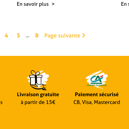
En savoir plus
En 
4
5
8
Page suivante
…
Livraison gratuite
Paiement sécurisé
is
à partir de 15€
CB, Visa, Mastercard