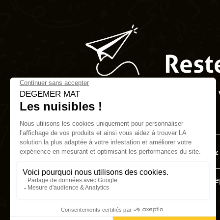
Rest
Nous 
J’acce