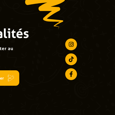
lités
ter au
er