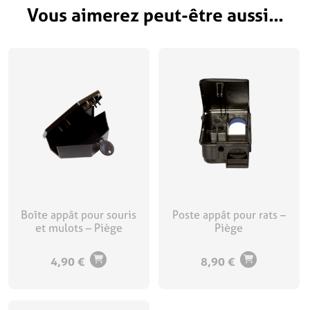
Vous aimerez peut-être aussi…
Boîte appât pour souris
Poste appât pour rats –
et mulots – Piège
Piège
4,90
€
8,90
€