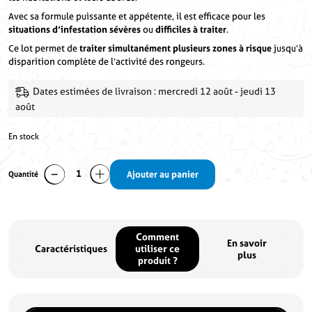
Avec sa formule puissante et appétente, il est efficace pour les
situations d’infestation sévères
ou
difficiles à traiter
.
Ce lot permet de
traiter simultanément plusieurs zones à risque
jusqu’à
disparition complète de l’activité des rongeurs.
Dates estimées de livraison : mercredi 12 août - jeudi 13
août
En stock
Quantité
Ajouter au panier
quantité
de
Lot
de
Référence
KR0003-1
Poids
0.203kg
3
Comment
En savoir
Boîtes
Caractéristiques
utiliser ce
plus
d'appâts
produit ?
pâtes
fraîches
anti
rats