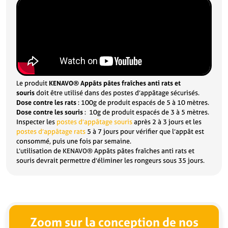
et
souris
(x45
pâtes
-
450g)
Le produit
KENAVO® Appâts pâtes fraîches anti rats et
souris
doit être utilisé dans des postes d’appâtage sécurisés.
Dose contre les rats
: 100g de produit espacés de 5 à 10 mètres.
Dose contre les souris
: 10g de produit espacés de 3 à 5 mètres.
Inspecter les
postes d’appâtage souris
après 2 à 3 jours et les
postes d’appâtage rats
5 à 7 jours pour vérifier que l’appât est
consommé, puis une fois par semaine.
L’utilisation de KENAVO® Appâts pâtes fraîches anti rats et
souris devrait permettre d’éliminer les rongeurs sous 35 jours.
Zoom sur la conception de nos