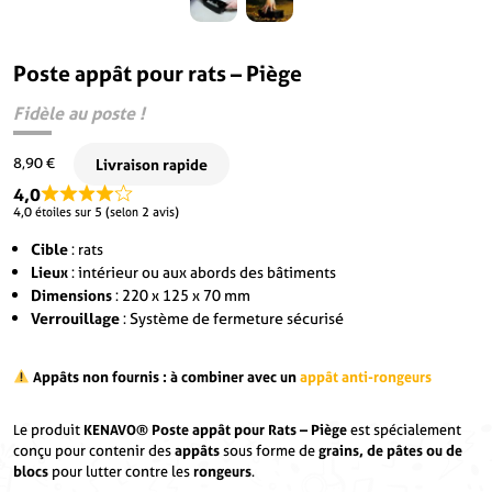
Poste appât pour rats – Piège
Fidèle au poste !
8,90
€
4,0
4,0 étoiles sur 5 (selon 2 avis)
Cible
: rats
Lieux
: intérieur ou aux abords des bâtiments
Dimensions
: 220 x 125 x 70 mm
Verrouillage
: Système de fermeture sécurisé
Appâts non fournis : à combiner avec un
appât anti-rongeurs
Le produit
KENAVO® Poste appât pour Rats – Piège
est spécialement
conçu pour contenir des
appâts
sous forme de
grains, de pâtes ou de
blocs
pour lutter contre les
rongeurs
.