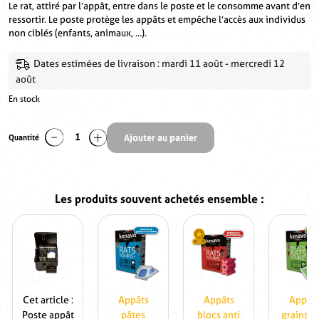
Le rat, attiré par l’appât, entre dans le poste et le consomme avant d’en
ressortir. Le poste protège les appâts et empêche l’accès aux individus
non ciblés (enfants, animaux, …).
Dates estimées de livraison : mardi 11 août - mercredi 12
août
En stock
Quantité
Ajouter au panier
quantité
de
Poste
appât
pour
rats
-
Poste
Appâts
Appâts
Piège
appât
pâtes
blocs
pour
fraîches
anti
rats
anti
rats
-
rats
et
Cet article :
Appâts
Appâts
Appât
Piège
et
souris
Poste appât
pâtes
blocs anti
grains an