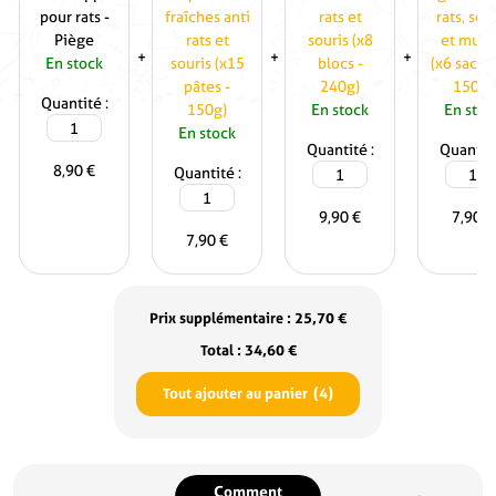
souris
(x8
pour rats -
fraîches anti
rats et
rats, sou
(x15
blocs
Piège
rats et
souris (x8
et mulo
pâtes
-
En stock
souris (x15
blocs -
(x6 sachet
-
240g)
pâtes -
240g)
150g)
150g)
quantité
Quantité
150g)
En stock
En stoc
de
En stock
Poste
quantité
Quantité
Quantit
8,90
€
appât
quantité
de
Quantité
pour
de
Appâts
9,90
€
7,90
€
rats
Appâts
blocs
7,90
€
-
pâtes
anti
Piège
fraîches
rats
anti
et
rats
souris
Prix supplémentaire :
25,70
€
et
(x8
Total :
34,60
€
souris
blocs
(x15
-
Tout ajouter au panier
4
pâtes
240g)
-
150g)
Référence
KR3237
Poids
0.368kg
Comment