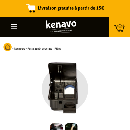
Livraison gratuite à partir de 15€
Recherche de produits
>
Rongeurs
>
Poste appât pour rats – Piège