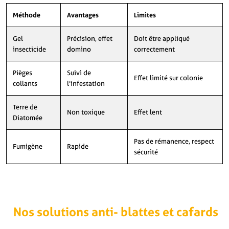
Méthode
Avantages
Limites
Gel
Précision, effet
Doit être appliqué
insecticide
domino
correctement
Pièges
Suivi de
Effet limité sur colonie
collants
l’infestation
Terre de
Non toxique
Effet lent
Diatomée
Pas de rémanence, respect
Fumigène
Rapide
sécurité
Nos solutions anti-
blattes et cafards