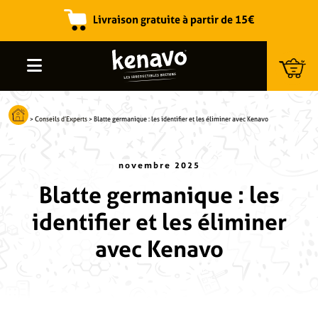
Livraison gratuite à partir de 15€
Recherche de produits
>
Conseils d’Experts
>
Blatte germanique : les identifier et les éliminer avec Kenavo
novembre 2025
Blatte germanique : les
identifier et les éliminer
avec Kenavo