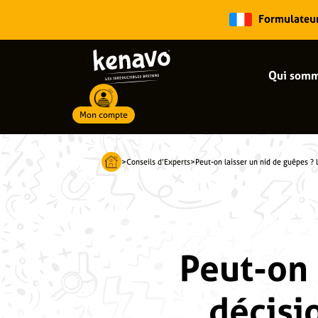
Formulateur 
Qui somm
Mon compte
Recherche de produits
>
Conseils d’Experts
>
Peut-on laisser un nid de guêpes ? 
Peut-on 
décisi