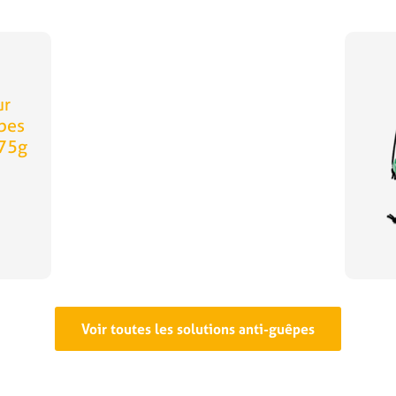
ur
pes
375g
Voir toutes les solutions anti-guêpes