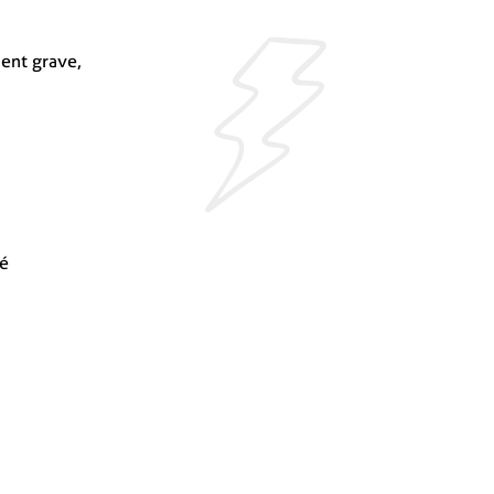
ent grave,
gé