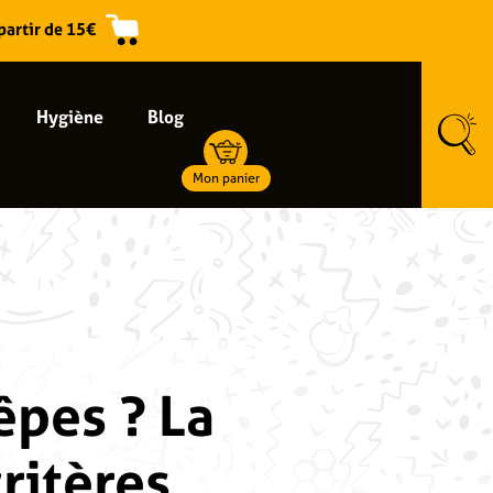
 partir de 15€
Hygiène
Blog
Mon panier
êpes ? La
ritères