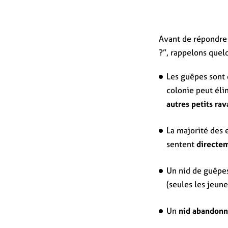
Avant de répondre 
?”, rappelons quelq
Les guêpes sont 
colonie peut él
autres petits ra
La majorité des 
sentent
directe
Un nid de guêpe
(seules les jeun
Un
nid abandonné