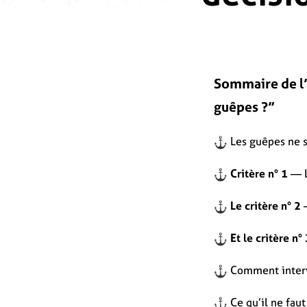
Sommaire de l’a
guêpes ?”
Les guêpes ne s
Critère n° 1
— L
Le critère n° 2
—
Et le critère n°
Comment interve
Ce qu’il ne faut