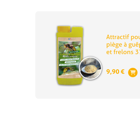
Attractif po
piège à guê
et frelons 
9,90
€