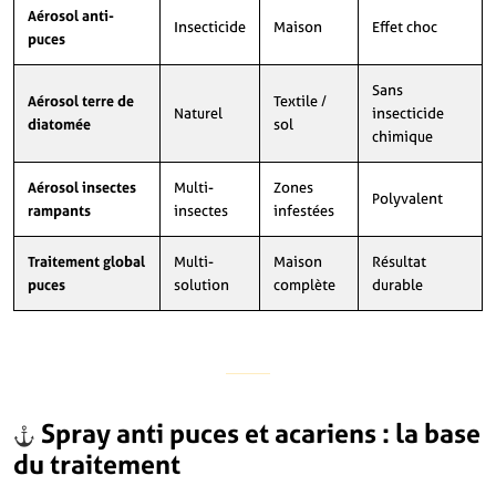
Aérosol anti-
Insecticide
Maison
Effet choc
puces
Sans
Aérosol terre de
Textile /
Naturel
insecticide
diatomée
sol
chimique
Aérosol insectes
Multi-
Zones
Polyvalent
rampants
insectes
infestées
Traitement global
Multi-
Maison
Résultat
puces
solution
complète
durable
Spray anti puces et acariens : la base
du traitement