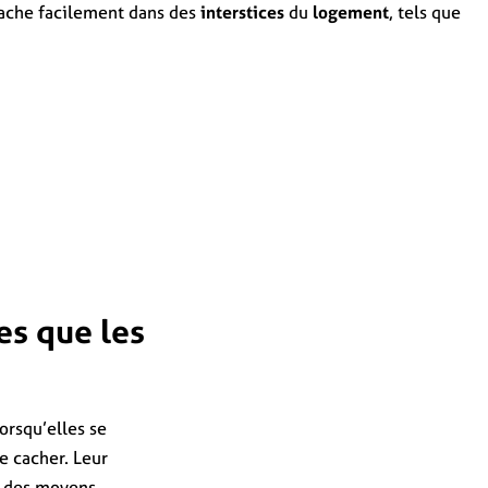
cache facilement dans des
interstices
du
logement
, tels que
es que les
orsqu’elles se
se cacher. Leur
r des moyens