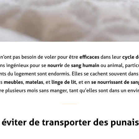
n’ont pas besoin de voler pour être
efficaces
dans leur
cycle d
ns ingénieux pour se
nourrir
de
sang humain
ou animal, partic
nts du logement sont endormis. Elles se cachent souvent dans
es
meubles
,
matelas
, et
linge de lit
, et en
se nourrissant de san
re plusieurs mois sans manger, tant qu’elles sont dans un en
viter de transporter des punaise