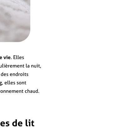
e vie
. Elles
ulièrement la nuit,
 des endroits
g
, elles sont
vironnement chaud.
s de lit