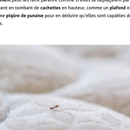
ment en tombant de
cachettes
en hauteur, comme un
plafond
o
’une
piqûre de punaise
pour en déduire qu’elles sont capables d
s.