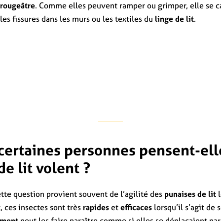
rougeâtre
. Comme elles peuvent ramper ou grimper, elle se 
les fissures dans les murs ou les textiles du
linge de lit
.
certaines personnes pensent-ell
e lit volent ?
ette question provient souvent de l’agilité des
punaises de lit
l
, ces insectes sont très
rapides
et
efficaces
lorsqu’il s’agit de 
ement
peut les faire paraître comme si elles se déplaçaient pa