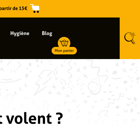
 partir de 15€
Hygiène
Blog
Mon panier
t volent ?