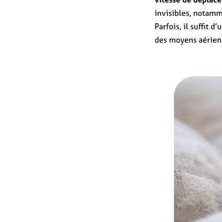
invisibles, notam
Parfois, il suffit d
des moyens aérien