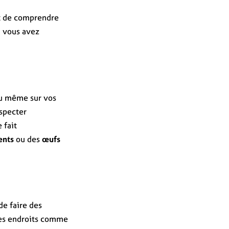
nt de comprendre
i vous avez
ou même sur vos
nspecter
 fait
ents
ou des
œufs
 de faire des
les endroits comme