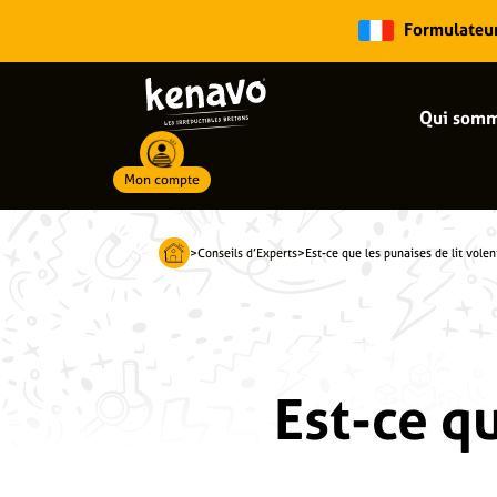
Formulateur 
Qui somm
Mon compte
Recherche de produits
>
Conseils d’Experts
>
Est-ce que les punaises de lit volen
Est-ce qu