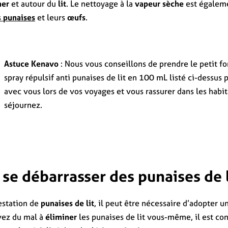
her
et autour du
lit
. Le nettoyage à la
vapeur sèche
est égalem
s
punaises
et leurs
œufs
.
Astuce Kenavo
: Nous vous conseillons de prendre le petit f
spray répulsif anti punaises de lit en 100 mL listé ci-dessus
avec vous lors de vos voyages et vous rassurer dans les habi
séjournez.
e débarrasser des punaises de l
festation de
punaises de lit
, il peut être nécessaire d’adopter 
avez du mal à
éliminer
les punaises de lit vous-même, il est con