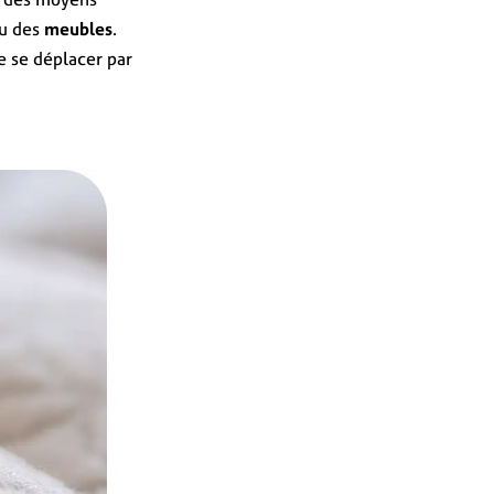
u des
meubles
.
e se déplacer par