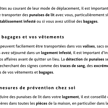
êtes au courant de leur mode de déplacement, il est importa
 transporter des
punaises de lit
avec vous, particulièrement s
tablissement infesté
ou si vous avez utilisé des
bagages
.
s bagages et vos vêtements
peuvent facilement être transportées dans vos
valises
, sacs 
us avez séjourné dans un
logement infesté
, il est important d’i
 affaires avant de quitter un lieu. La
détection
de
punaises
se
recherchant des signes comme des
traces de sang
, des
excrém
is de vos vêtements et
bagages
.
mesures de prévention chez soi
duire des punaises de lit dans votre
logement
, il est conseillé
ières dans toutes les
pièces
de la maison, en particulier dans 