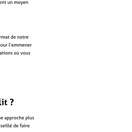
ent un moyen
ormat de notre
 pour l’emmener
tations où vous
it ?
une approche plus
seillé de faire