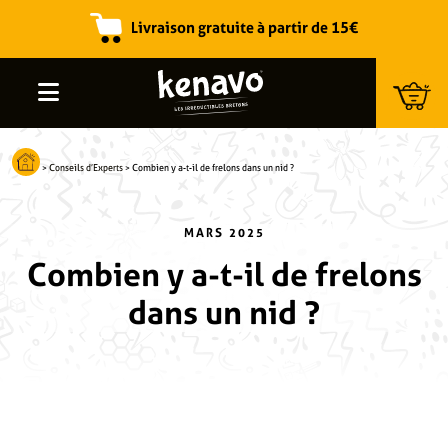
Livraison gratuite à partir de 15€
Recherche de produits
>
Conseils d’Experts
>
Combien y a-t-il de frelons dans un nid ?
MARS 2025
Combien y a-t-il de frelons
dans un nid ?