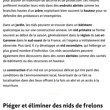
pour assurer un maximum de sécurité et de protection. Les frelons
préfèrent installer leurs nids dans des
endroits abrités
comme les
branches hautes d’un
arbre
, exploitant bien souvent la
hauteur
pour se
défendre des prédateurs et intempéries.
Dans un
jardin
, les nids peuvent se trouver dans un
bâtiment
quelconque ou sur une construction annexe. Un
nid primaire
se forme
souvent au début de la saison, généralement dans la
région
du
Lot-et-
Garonne
dans le
sud-ouest
de la France, où l’espèce a initialement été
observée. Plus tard, il s’y développe un
nid secondaire
, qui héberge un
plus grand nombre d’individus. Ces nids secondaires peuvent
également être découverts dans des zones
abritées
comme des cavités
de bâtiments ou des structures en hauteur.
La
construction
d’un nid est un processus délicat qui tire parti des
conditions de l’environnement local, favorisant de ce fait sa
localisation dans des lieux offrant à la fois un abri et un accès à la
nourriture.
Piéger et éliminer des nids de frelons