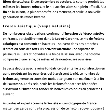
fibres
de
cellulose
. Entre
septembre
et
octobre
, la colonie produit les
mâles
et les futures
reines
, et le nid atteint alors son plein effectif. À la
fin
de la saison, la plupart des frelons meurent, et seule la nouvelle
génération de reines hiverne.
Frelon Asiatique (Vespa velutina)
De nombreuses observations confirment l’
invasion de
Vespa velutina
en France, particulièrement dans le
Lot-et-Garonne
. Le
nid de frelons
asiatiques
est construit en hauteurs – souvent dans des branches
d’
arbre
ou sous des toits. Ils peuvent
atteindre
une capacité de
plusieurs milliers d’individus à la fin de la saison, avec une colonie
composée d’une
reine
, de
mâles
, et de nombreuses
ouvrières
.
Le cycle débute avec la reine
fondatrice
qui entame la
construction
en
avril
, produisant les
ouvrières
qui élargissent le nid. Le nombre de
frelons
augmente au cours des mois, atteignant son maximum à la fin
de l’
automne
. Après cela, seuls les frelons fondatrices fécondées
survivront à l’
hiver
pour fonder de nouvelles colonies au printemps
suivant.
Autorités et experts comme la
Société entomologique de France
mettent en garde contre la progression de ce frelon, souvent observé