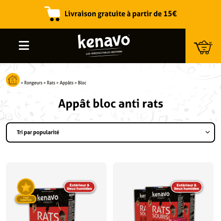
Livraison gratuite à partir de 15€
Recherche de produits
>
Rongeurs
>
Rats
>
Appâts
>
Bloc
Appât bloc anti rats