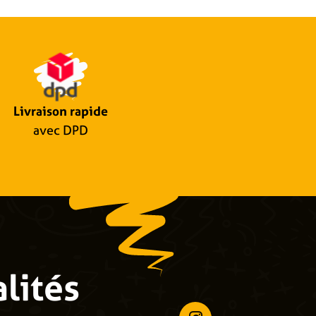
Livraison rapide
avec DPD
lités