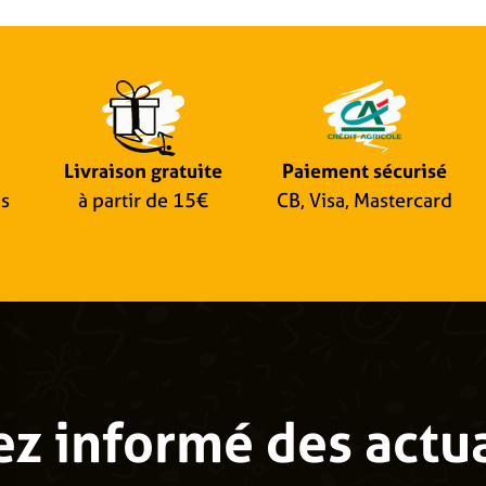
Livraison gratuite
Paiement sécurisé
is
à partir de 15€
CB, Visa, Mastercard
ez informé des actua