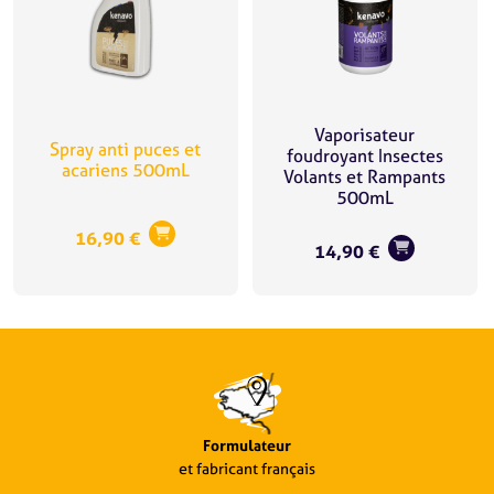
Vaporisateur
Spray anti puces et
foudroyant Insectes
acariens 500mL
Volants et Rampants
500mL
16,90
€
14,90
€
Formulateur
et fabricant français