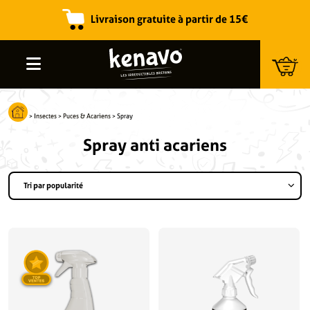
Livraison gratuite à partir de 15€
Recherche de produits
>
Insectes
>
Puces & Acariens
>
Spray
Spray anti acariens