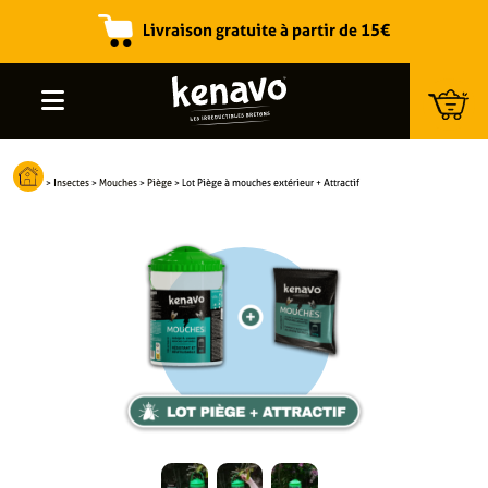
Livraison gratuite à partir de 15€
Recherche de produits
>
Insectes
>
Mouches
>
Piège
>
Lot Piège à mouches extérieur + Attractif