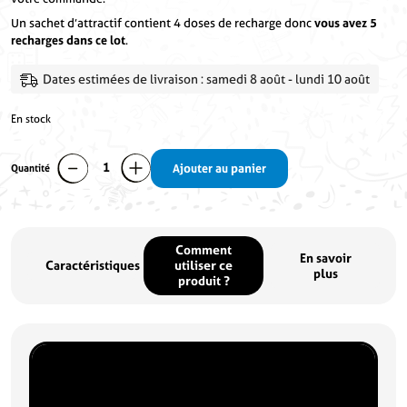
Un sachet d’attractif contient 4 doses de recharge donc
vous avez 5
recharges dans ce lot
.
Dates estimées de livraison : samedi 8 août - lundi 10 août
En stock
Quantité
Ajouter au panier
quantité
de
Lot
Piège
Référence
KI0218-1
Poids
0.310kg
à
Comment
En savoir
mouches
Caractéristiques
utiliser ce
plus
extérieur
produit ?
+
Attractif